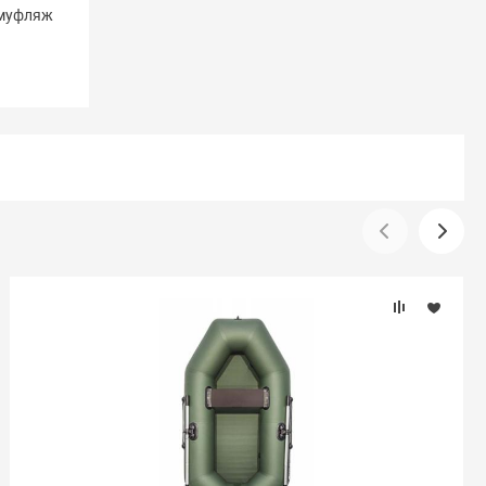
амуфляж