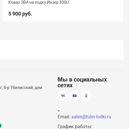
Ковер ЭВА на лодку Инзер 300U
5 900 руб.
Мы в социальных
сетях
, б-р Тбилисский, дом
-
Email:
sales@tulin-lodki.ru
График работы: