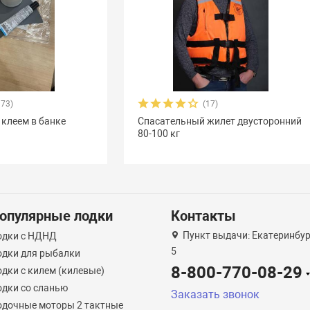
373)
(17)
 клеем в банке
Спасательный жилет двусторонний
80-100 кг
опулярные лодки
Контакты
Пункт выдачи: Екатеринбург
одки с НДНД
5
одки для рыбалки
8-800-770-08-29
дки с килем (килевые)
одки со сланью
Заказать звонок
одочные моторы 2 тактные