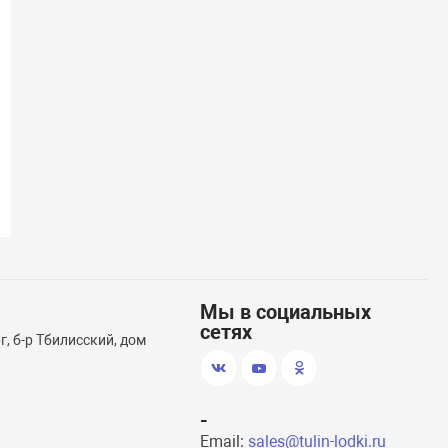
(13)
Вкладка ОПТИМА 2 части
Вкладка ОПТ
Мы в социальных
сетях
, б-р Тбилисский, дом
-
Email:
sales@tulin-lodki.ru