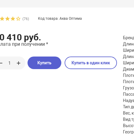
Код товара: Аква Оптима
(76)
0 410 руб.
Брен
лата при получении *
Длина
Шири
Длина
Купить
Купить в один клик
Шири
Диаме
Плотн
Плотн
Груз
Пасс
Наду
Тип д
Вес, к
Вид 
Высот
Геог