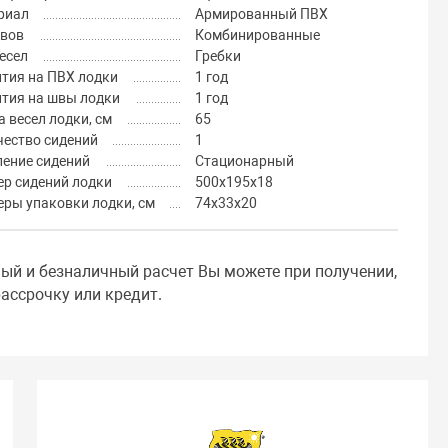
риал
Армированный ПВХ
швов
Комбинированные
есел
Гребки
тия на ПВХ лодки
1 год
нтия на швы лодки
1 год
 весел лодки, см
65
чество сидений
1
ление сидений
Стационарный
ер сидений лодки
500x195x18
ры упаковки лодки, см
74x33x20
ный и безналичный расчет Вы можете при получении,
ассрочку или кредит.