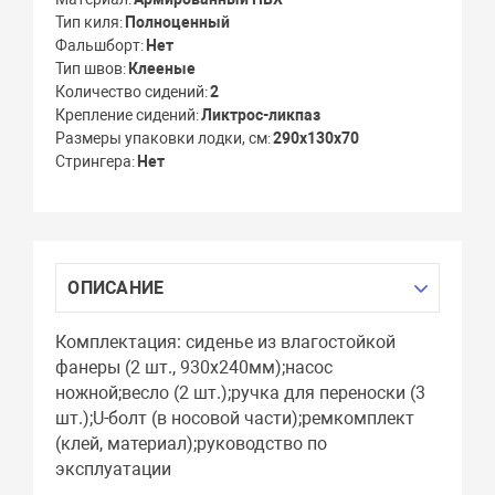
Тип киля
Полноценный
Фальшборт
Нет
Тип швов
Клееные
Количество сидений
2
Крепление сидений
Ликтрос-ликпаз
Размеры упаковки лодки, см
290х130х70
Стрингера
Нет
ОПИСАНИЕ
Комплектация: cиденье из влагостойкой
фанеры (2 шт., 930х240мм);насос
ножной;весло (2 шт.);ручка для переноски (3
шт.);U-болт (в носовой части);ремкомплект
(клей, материал);руководство по
эксплуатации