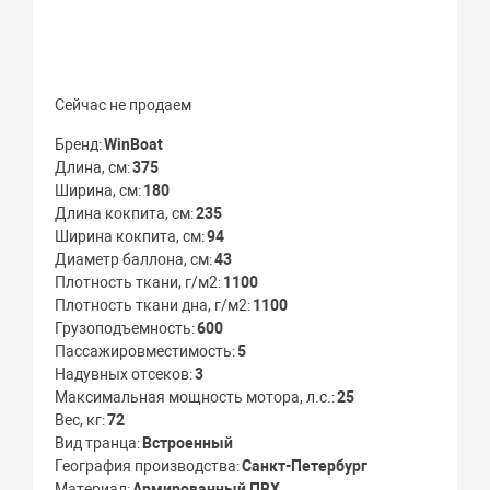
Сейчас не продаем
Бренд
WinBoat
Длина, см
375
Ширина, см
180
Длина кокпита, см
235
Ширина кокпита, см
94
Диаметр баллона, см
43
Плотность ткани, г/м2
1100
Плотность ткани дна, г/м2
1100
Грузоподъемность
600
Пассажировместимость
5
Надувных отсеков
3
Максимальная мощность мотора, л.с.
25
Вес, кг
72
Вид транца
Встроенный
География производства
Санкт-Петербург
Материал
Армированный ПВХ