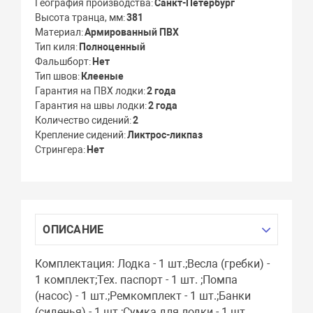
География производства
Санкт-Петербург
Высота транца, мм
381
Материал
Армированный ПВХ
Тип киля
Полноценный
Фальшборт
Нет
Тип швов
Клееные
Гарантия на ПВХ лодки
2 года
Гарантия на швы лодки
2 года
Количество сидений
2
Крепление сидений
Ликтрос-ликпаз
Стрингера
Нет
ОПИСАНИЕ
Комплектация: Лодка - 1 шт.;Весла (гребки) -
1 комплект;Тех. паспорт - 1 шт. ;Помпа
(насос) - 1 шт.;Ремкомплект - 1 шт.;Банки
(сиденья) - 1 шт.;Сумка для лодки - 1 шт.