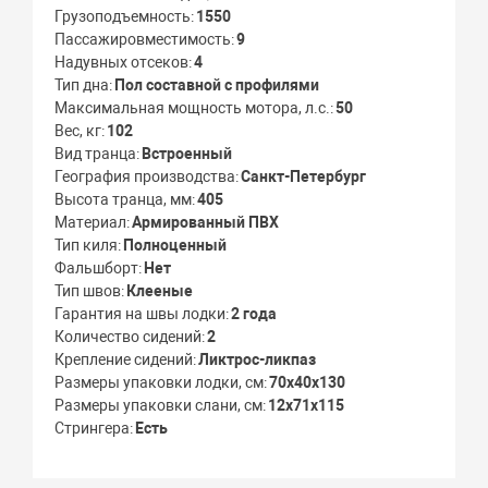
Грузоподъемность
1550
Пассажировместимость
9
Надувных отсеков
4
Тип дна
Пол составной с профилями
Максимальная мощность мотора, л.с.
50
Вес, кг
102
Вид транца
Встроенный
География производства
Санкт-Петербург
Высота транца, мм
405
Материал
Армированный ПВХ
Тип киля
Полноценный
Фальшборт
Нет
Тип швов
Клееные
Гарантия на швы лодки
2 года
Количество сидений
2
Крепление сидений
Ликтрос-ликпаз
Размеры упаковки лодки, см
70х40х130
Размеры упаковки слани, см
12х71х115
Стрингера
Есть