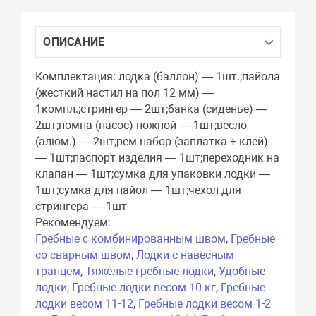
ОПИСАНИЕ
Комплектация: лодка (баллон) — 1шт.;пайола
(жесткий настил на пол 12 мм) —
1компл.;стрингер — 2шт;банка (сиденье) —
2шт;помпа (насос) ножной — 1шт;весло
(алюм.) — 2шт;рем набор (заплатка + клей)
— 1шт;паспорт изделия — 1шт;переходник на
клапан — 1шт;сумка для упаковки лодки —
1шт;сумка для пайол — 1шт;чехол для
стрингера — 1шт
Рекомендуем:
Гребные с комбинированным швом
,
Гребные
со сварным швом
,
Лодки с навесным
транцем
,
Тяжелые гребные лодки
,
Удобные
лодки
,
Гребные лодки весом 10 кг
,
Гребные
лодки весом 11-12
,
Гребные лодки весом 1-2