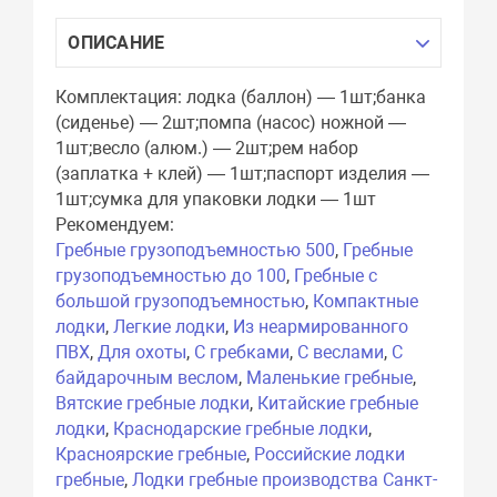
ОПИСАНИЕ
Комплектация: лодка (баллон) — 1шт;банка
(сиденье) — 2шт;помпа (насос) ножной —
1шт;весло (алюм.) — 2шт;рем набор
(заплатка + клей) — 1шт;паспорт изделия —
1шт;сумка для упаковки лодки — 1шт
Рекомендуем:
Гребные грузоподъемностью 500
,
Гребные
грузоподъемностью до 100
,
Гребные с
большой грузоподъемностью
,
Компактные
лодки
,
Легкие лодки
,
Из неармированного
ПВХ
,
Для охоты
,
С гребками
,
С веслами
,
С
байдарочным веслом
,
Маленькие гребные
,
Вятские гребные лодки
,
Китайские гребные
лодки
,
Краснодарские гребные лодки
,
Красноярские гребные
,
Российские лодки
гребные
,
Лодки гребные производства Санкт-