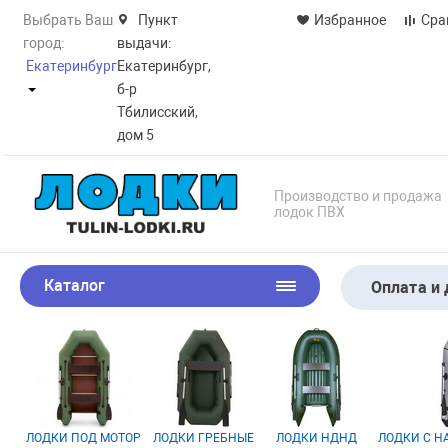
Выбрать Ваш
Пункт
Избранное
Сра
город:
выдачи:
Екатеринбург
Екатеринбург,
б-р
Тбилисский,
дом 5
Производство и продажа
лодок ПВХ
Каталог
Оплата и 
ЛОДКИ ПОД МОТОР
ЛОДКИ ГРЕБНЫЕ
ЛОДКИ НДНД
ЛОДКИ С 