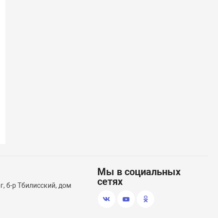
(58)
Транцевые колеса откидные
Тент носовой
Boat
Мы в социальных
сетях
, б-р Тбилисский, дом