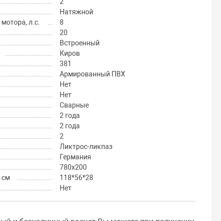
2
Натяжной
отора, л.с.
8
20
Встроенный
Киров
381
Армированный ПВХ
Нет
Нет
Сварные
2 года
2 года
2
Ликтрос-ликпаз
Германия
780x200
 см
118*56*28
Нет