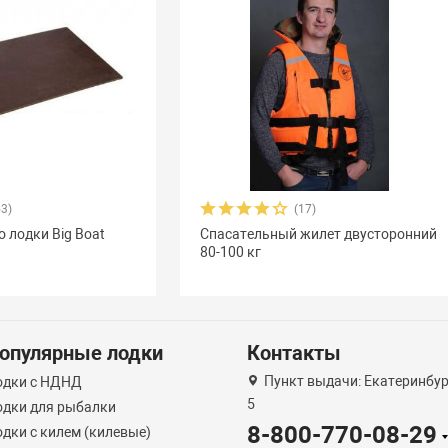
53)
(17)
о лодки Big Boat
Спасательный жилет двусторонний
80-100 кг
опулярные лодки
Контакты
Пункт выдачи: Екатеринбург
одки с НДНД
5
одки для рыбалки
8-800-770-08-29
дки с килем (килевые)