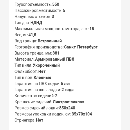
Грузоподъемность
550
Пассажировместимость
5
Надувных отсеков
3
Тип дна
НДНД
Максимальная мощность мотора, л.с.
15
Вес, кг
41,5
Вид транца
Встроенный
География производства
Санкт-Петербург
Высота транца, мм
381
Материал
Армированный ПВХ
Тип киля
Укороченный
Фальшборт
Нет
Тип швов
Клееные
Гарантия на ПВХ лодки
5 лет
Гарантия на швы лодки
2 года
Количество сидений
2
Крепление сидений
Ликтрос-ликпаз
Размер сидений лодки
850х240
Размеры упаковки лодки, см
35х70х104
Стрингера
Нет