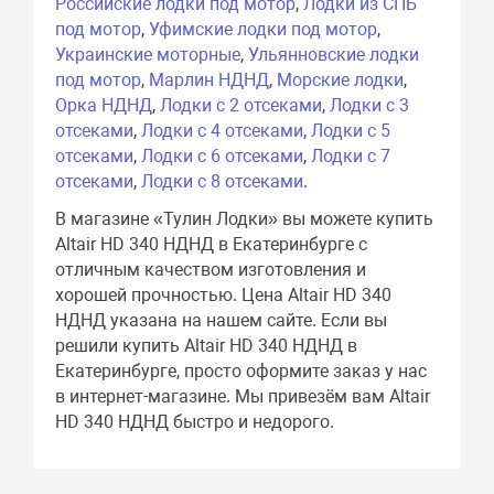
Российские лодки под мотор
,
Лодки из СПБ
под мотор
,
Уфимские лодки под мотор
,
Украинские моторные
,
Ульянновские лодки
под мотор
,
Марлин НДНД
,
Морские лодки
,
Орка НДНД
,
Лодки с 2 отсеками
,
Лодки с 3
отсеками
,
Лодки с 4 отсеками
,
Лодки с 5
отсеками
,
Лодки с 6 отсеками
,
Лодки с 7
отсеками
,
Лодки с 8 отсеками
.
В магазине «Тулин Лодки» вы можете купить
Altair HD 340 НДНД в Екатеринбурге с
отличным качеством изготовления и
хорошей прочностью. Цена Altair HD 340
НДНД указана на нашем сайте. Если вы
решили купить Altair HD 340 НДНД в
Екатеринбурге, просто оформите заказ у нас
в интернет-магазине. Мы привезём вам Altair
HD 340 НДНД быстро и недорого.