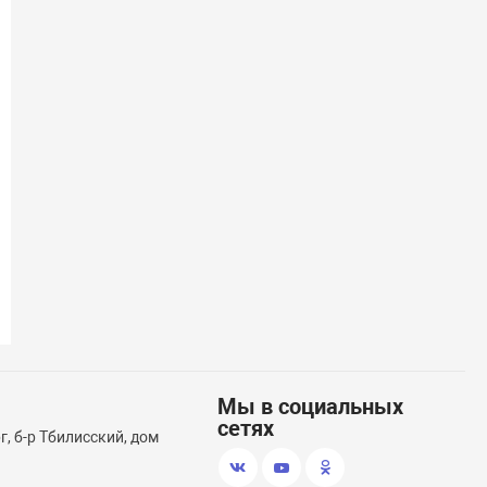
(39)
Электронасос Laker
Спасательны
80-100 кг
Мы в социальных
сетях
, б-р Тбилисский, дом