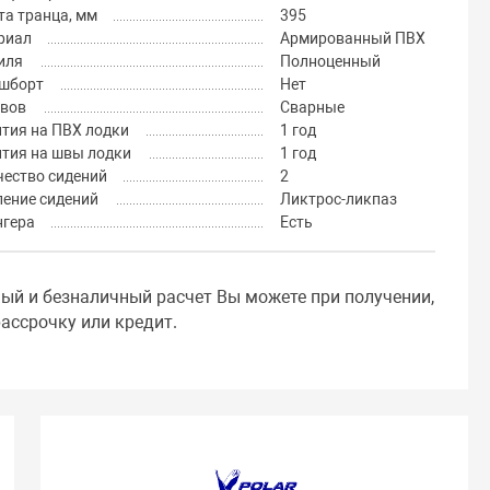
а транца, мм
395
риал
Армированный ПВХ
иля
Полноценный
шборт
Нет
швов
Сварные
тия на ПВХ лодки
1 год
нтия на швы лодки
1 год
чество сидений
2
ление сидений
Ликтрос-ликпаз
нгера
Есть
ный и безналичный расчет Вы можете при получении,
ассрочку или кредит.