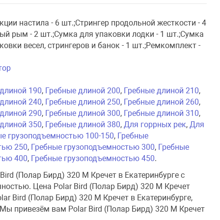
екции настила - 6 шт.;Стрингер продольной жесткости - 4
ный рым - 2 шт.;Сумка для упаковки лодки - 1 шт.;Сумка
ковки весел, стрингеров и банок - 1 шт.;Ремкомплект -
тор
 длиной 190
,
Гребные длиной 200
,
Гребные длиной 210
,
 длиной 240
,
Гребные длиной 250
,
Гребные длиной 260
,
 длиной 290
,
Гребные длиной 300
,
Гребные длиной 310
,
 длиной 350
,
Гребные длиной 380
,
Для горрных рек
,
Для
ые грузоподъемностью 100-150
,
Гребные
тью 250
,
Гребные грузоподъемностью 300
,
Гребные
тью 400
,
Гребные грузоподъемностью 450
.
Bird (Полар Бирд) 320 M Кречет в Екатеринбурге с
остью. Цена Polar Bird (Полар Бирд) 320 M Кречет
ar Bird (Полар Бирд) 320 M Кречет в Екатеринбурге,
 Мы привезём вам Polar Bird (Полар Бирд) 320 M Кречет