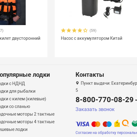
17)
(59)
жилет двусторонний
Насос с аккумулятором Китай
опулярные лодки
Контакты
Пункт выдачи: Екатеринбург
одки с НДНД
5
одки для рыбалки
8-800-770-08-29
дки с килем (килевые)
одки со сланью
Заказать звонок
одочные моторы 2 тактные
одочные моторы 4 тактные
ешевые лодки
Согласие на обработку персональ