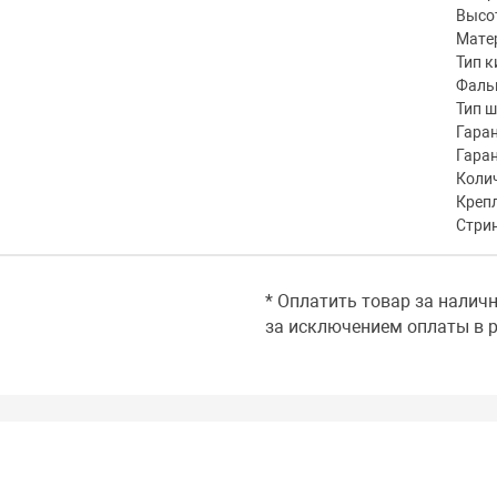
Высот
Мате
Тип к
Фаль
Тип 
Гаран
Гара
Коли
Креп
Стри
* Оплатить товар за налич
за исключением оплаты в р