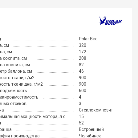
д
Polar Bird
, см
320
на, см
172
 кокпита, см
208
на кокпита, см
82
тр баллона, см
46
ость ткани, г/м2
900
ость ткани дна, г/м2
900
оподъемность
600
ажировместимость
4
вных отсеков
3
на
Стеклокомпозит
имальная мощность мотора, л.с.
15
г
52
транца
Встроенный
рафия производства
Челябинск