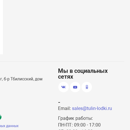
(58)
Транцевые колеса откидные
Насос электр
Мы в социальных
сетях
, б-р Тбилисский, дом
-
Email:
sales@tulin-lodki.ru
График работы:
ПН-ПТ: 09:00 - 17:00
ных данных