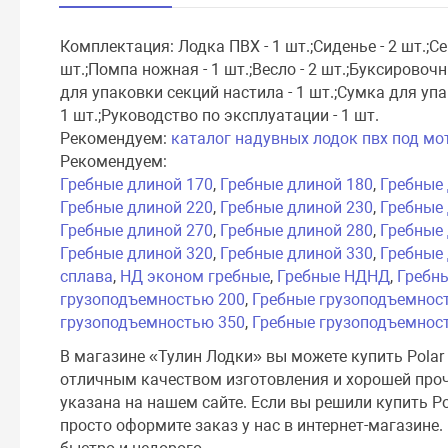
Комплектация: Лодка ПВХ - 1 шт.;Сиденье - 2 шт.;С
шт.;Помпа ножная - 1 шт.;Весло - 2 шт.;Буксировоч
для упаковки секций настила - 1 шт.;Сумка для упа
1 шт.;Руководство по эксплуатации - 1 шт.
Рекомендуем:
каталог надувных лодок пвх под мо
Рекомендуем:
Гребные длиной 170
,
Гребные длиной 180
,
Гребные
Гребные длиной 220
,
Гребные длиной 230
,
Гребные
Гребные длиной 270
,
Гребные длиной 280
,
Гребные
Гребные длиной 320
,
Гребные длиной 330
,
Гребные
сплава
,
НД эконом гребные
,
Гребные НДНД
,
Гребн
грузоподъемностью 200
,
Гребные грузоподъемнос
грузоподъемностью 350
,
Гребные грузоподъемнос
В магазине «Тулин Лодки» вы можете купить Polar 
отличным качеством изготовления и хорошей прочн
указана на нашем сайте. Если вы решили купить Pol
просто оформите заказ у нас в интернет-магазине.