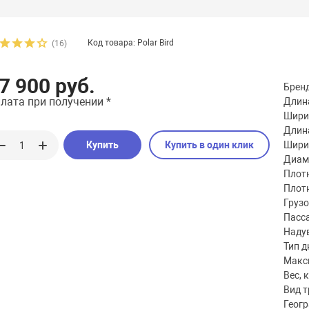
Код товара: Polar Bird
(16)
7 900 руб.
Брен
лата при получении *
Длина
Шири
Длина
Купить
Купить в один клик
Шири
Диаме
Плотн
Плотн
Груз
Пасс
Наду
Тип д
Макс
Вес, к
Вид 
Геог