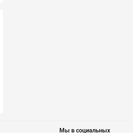
(58)
Транцевые колеса откидные
Насос электр
Мы в социальных