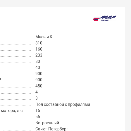
Мнев и К
310
160
233
80
40
900
2
900
450
4
3
Пол составной с профилями
отора, л.с.
15
55
Встроенный
Санкт-Петербург