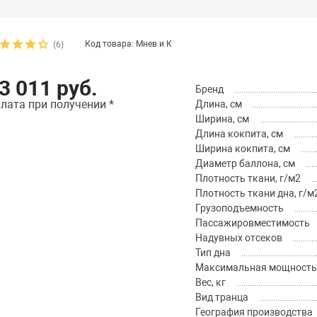
Код товара: Мнев и К
(6)
3 011 руб.
Бренд
лата при получении *
Длина, см
Ширина, см
Длина кокпита, см
Ширина кокпита, см
Диаметр баллона, см
Плотность ткани, г/м2
Плотность ткани дна, г/м
Грузоподъемность
Пассажировместимость
Надувных отсеков
Тип дна
Максимальная мощность м
Вес, кг
Вид транца
География производства