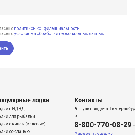
ласен с
политикой конфиденциальности
ласен с
условиями обработки персональных данных
вить
опулярные лодки
Контакты
Пункт выдачи: Екатеринбург
одки с НДНД
5
одки для рыбалки
8-800-770-08-29
дки с килем (килевые)
одки со сланью
Заказать звонок