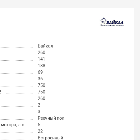
Байкал
260
141
188
69
36
750
2
750
260
2
3
Реечный пол
отора, л.с.
5
22
Встроенный