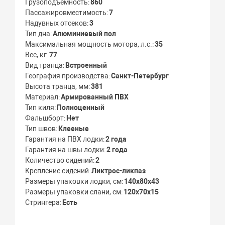
Грузоподъемность
860
Пассажировместимость
7
Надувных отсеков
3
Тип дна
Алюминиевый пол
Максимальная мощность мотора, л.с.
35
Вес, кг
77
Вид транца
Встроенный
География производства
Санкт-Петербург
Высота транца, мм
381
Материал
Армированный ПВХ
Тип киля
Полноценный
Фальшборт
Нет
Тип швов
Клееные
Гарантия на ПВХ лодки
2 года
Гарантия на швы лодки
2 года
Количество сидений
2
Крепление сидений
Ликтрос-ликпаз
Размеры упаковки лодки, см
140х80х43
Размеры упаковки слани, см
120х70х15
Стрингера
Есть