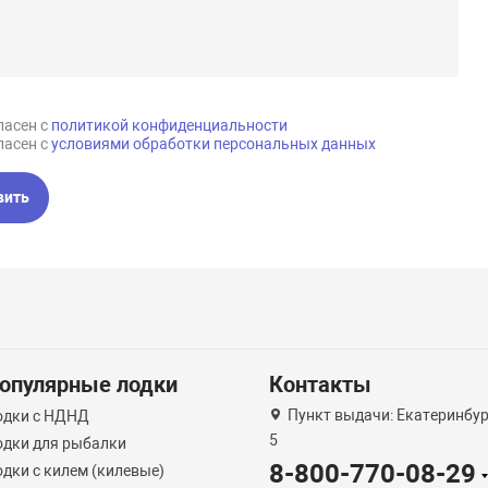
ласен с
политикой конфиденциальности
ласен с
условиями обработки персональных данных
вить
опулярные лодки
Контакты
Пункт выдачи: Екатеринбург
одки с НДНД
5
одки для рыбалки
8-800-770-08-29
дки с килем (килевые)