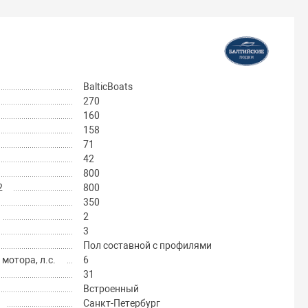
BalticBoats
270
160
158
71
42
800
2
800
350
2
3
Пол составной с профилями
отора, л.с.
6
31
Встроенный
Санкт-Петербург