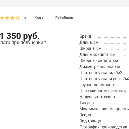
Код товара: BalticBoats
(8)
1 350 руб.
Бренд
лата при получении *
Длина, см
Ширина, см
Длина кокпита, см
Ширина кокпита, см
Диаметр баллона, см
Плотность ткани, г/м2
Плотность ткани дна, г/м
Грузоподъемность
Пассажировместимость
Надувных отсеков
Тип дна
Максимальная мощность м
Вес, кг
Вид транца
География производства