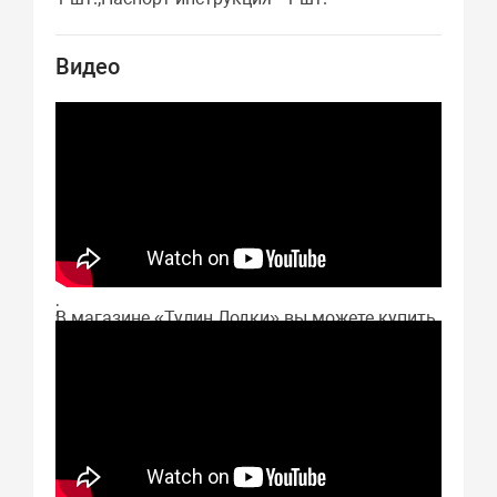
Видео
;
В магазине «Тулин Лодки» вы можете купить
Aquilon CB 390 Стандарт в Екатеринбурге с
отличным качеством изготовления и
хорошей прочностью. Цена Aquilon CB 390
Стандарт указана на нашем сайте. Если вы
решили купить Aquilon CB 390 Стандарт в
Екатеринбурге, просто оформите заказ у нас
в интернет-магазине. Мы привезём вам