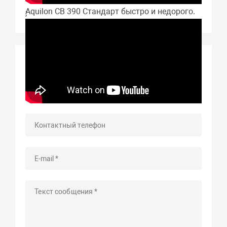
Aquilon CB 390 Стандарт быстро и недорого.
;
Задать вопрос о товаре