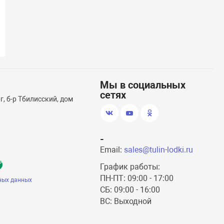
(404)
Лодочный мотор F 3,6HP (3,6 л.с., 4
Лодочный мот
такта)
Мы в социальных
сетях
, б-р Тбилисский, дом
-
Email:
sales@tulin-lodki.ru
График работы:
ПН-ПТ: 09:00 - 17:00
ных данных
СБ: 09:00 - 16:00
ВС: Выходной