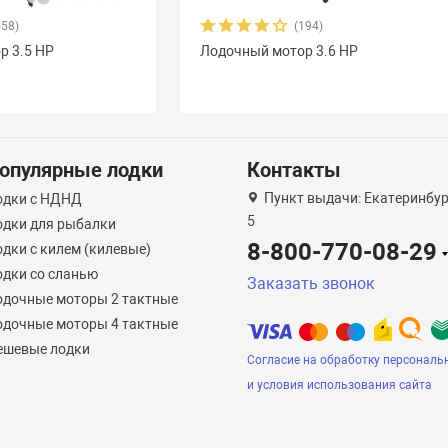
558)
(194)
р 3.5 HP
Лодочный мотор 3.6 HP
опулярные лодки
Контакты
Пункт выдачи: Екатеринбург
одки с НДНД
5
одки для рыбалки
8-800-770-08-29
дки с килем (килевые)
одки со сланью
Заказать звонок
одочные моторы 2 тактные
одочные моторы 4 тактные
ешевые лодки
Согласие на обработку персональ
и условия использования сайта