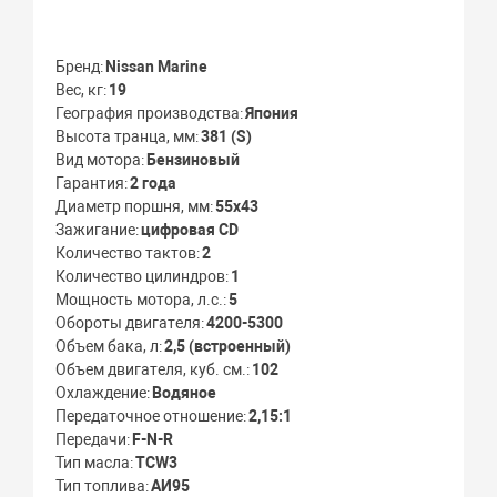
Бренд
Nissan Marine
Вес, кг
19
География производства
Япония
Высота транца, мм
381 (S)
Вид мотора
Бензиновый
Гарантия
2 года
Диаметр поршня, мм
55х43
Зажигание
цифровая CD
Количество тактов
2
Количество цилиндров
1
Мощность мотора, л.с.
5
Обороты двигателя
4200-5300
Объем бака, л
2,5 (встроенный)
Объем двигателя, куб. см.
102
Охлаждение
Водяное
Передаточное отношение
2,15:1
Передачи
F-N-R
Тип масла
TСW3
Тип топлива
АИ95