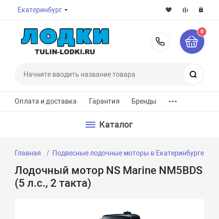
Екатеринбург
0
8-800-7
Поиск
...
Оплата и доставка
Гарантия
Бренды
Каталог
Главная
Подвесные лодочные моторы в Екатеринбурге
Л
Лодочный мотор NS Marine NM5BDS
(5 л.с., 2 такта)