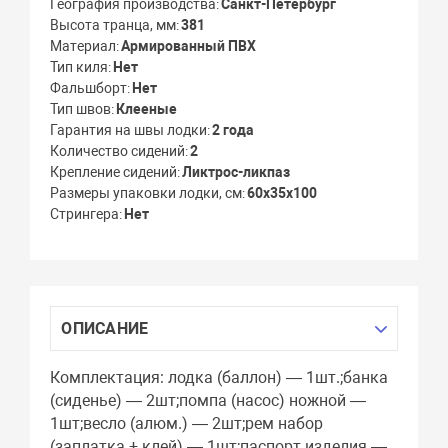
География производства
Санкт-Петербург
Высота транца, мм
381
Материал
Армированный ПВХ
Тип киля
Нет
Фальшборт
Нет
Тип швов
Клееные
Гарантия на швы лодки
2 года
Количество сидений
2
Крепление сидений
Ликтрос-ликпаз
Размеры упаковки лодки, см
60х35х100
Стрингера
Нет
ОПИСАНИЕ
Комплектация: лодка (баллон) — 1шт.;банка
(сиденье) — 2шт;помпа (насос) ножной —
1шт;весло (алюм.) — 2шт;рем набор
(заплатка + клей) — 1шт;паспорт изделия —