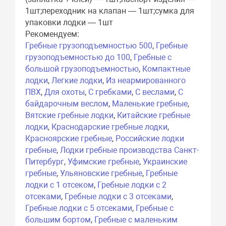
1шт;переходник на клапан — 1шт;сумка для
упаковки лодки — 1шт
Рекомендуем:
Гребные грузоподъемностью 500
,
Гребные
грузоподъемностью до 100
,
Гребные с
большой грузоподъемностью
,
Компактные
лодки
,
Легкие лодки
,
Из неармированного
ПВХ
,
Для охоты
,
С гребками
,
С веслами
,
С
байдарочным веслом
,
Маленькие гребные
,
Вятские гребные лодки
,
Китайские гребные
лодки
,
Краснодарские гребные лодки
,
Красноярские гребные
,
Российские лодки
гребные
,
Лодки гребные производства Санкт-
Питербург
,
Уфимские гребные
,
Украинские
гребные
,
Ульяновские гребные
,
Гребные
лодки с 1 отсеком
,
Гребные лодки с 2
отсеками
,
Гребные лодки с 3 отсеками
,
Гребные лодки с 5 отсеками
,
Гребные с
большим бортом
,
Гребные с маленьким