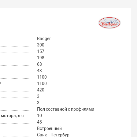
Badger
300
157
198
68
43
1100
2
1100
420
3
3
Пол составной с профилями
отора, л.с.
10
45
Встроенный
Санкт-Петербург