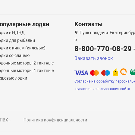
опулярные лодки
Контакты
Пункт выдачи: Екатеринбург
одки с НДНД
5
одки для рыбалки
8-800-770-08-29
дки с килем (килевые)
одки со сланью
Заказать звонок
одочные моторы 2 тактные
одочные моторы 4 тактные
ешевые лодки
Согласие на обработку персональ
и условия использования сайта
 ПВХ»
Политика конфиденциальности