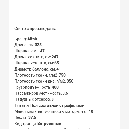
Снято с производства
Бренд
Altair
Длина, см
335
Ширина, см
147
Длина кокпита, см
247
Ширина кокпита, см
65
Диаметр баллона, см
41
Плотность ткани, г/м2
750
Плотность ткани дна, г/м2
850
Грузоподъемность
480
Пассажировместимость
3,5
Надувных отсеков
3
Тип дна
Пол составной с профилями
Максимальная мощность мотора, л.с.
10
Вес, кг
37,5
Вид транца
Встроенный