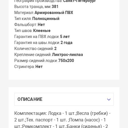
География производства
Санкт-Петербург
Высота транца, мм
381
Материал
Армированный ПВХ
Тип киля
Полноценный
Фальшборт
Нет
Тип швов
Клееные
Гарантия на ПВХ лодки
5 лет
Гарантия на швы лодки
2 года
Количество сидений
2
Крепление сидений
Ликтрос-ликпаз
Размер сидений лодки
750х200
Стрингера
Нет
ОПИСАНИЕ
Комплектация: Лодка - 1 шт.;Весла (гребки) -
2 шт.;Тех. паспорт - 1 шт. ;Помпа (насос) - 1
шт.;Ремкомплект - 1 шт.;Банки (сиденья) - 2