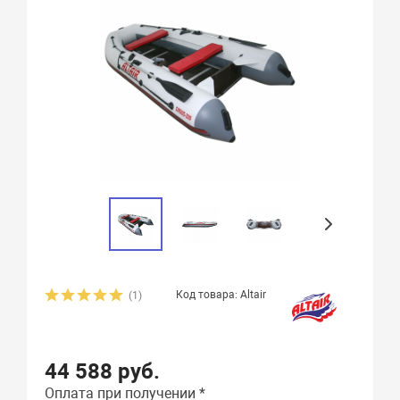
Код товара: Altair
(1)
44 588 руб.
Оплата при получении *