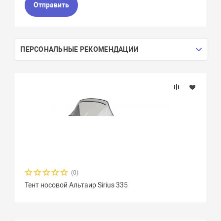
Отправить
ПЕРСОНАЛЬНЫЕ РЕКОМЕНДАЦИИ
(0)
Тент носовой Альтаир Sirius 335