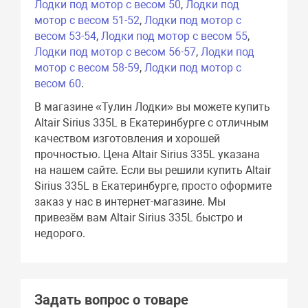
Лодки под мотор с весом 50
,
Лодки под
мотор с весом 51-52
,
Лодки под мотор с
весом 53-54
,
Лодки под мотор с весом 55
,
Лодки под мотор с весом 56-57
,
Лодки под
мотор с весом 58-59
,
Лодки под мотор с
весом 60
.
В магазине «Тулин Лодки» вы можете купить
Altair Sirius 335L в Екатеринбурге с отличным
качеством изготовления и хорошей
прочностью. Цена Altair Sirius 335L указана
на нашем сайте. Если вы решили купить Altair
Sirius 335L в Екатеринбурге, просто оформите
заказ у нас в интернет-магазине. Мы
привезём вам Altair Sirius 335L быстро и
недорого.
Задать вопрос о товаре